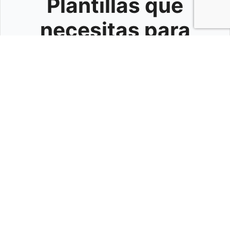
Plantillas que
necesitas para
iniciar tu propio
negocio creativo!
Contrato profesional listo para usar.
Tabulador de presupuestos para
fotografía y video.
Plantilla para servicios de renta de
equipo.
Plantilla de presentación de
presupuestos.